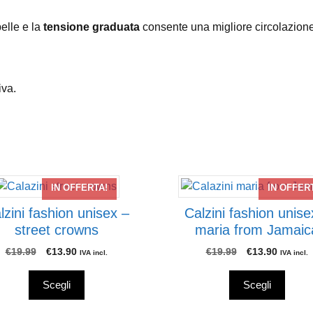
pelle e la
tensione graduata
consente una migliore circolazione
iva.
to
Questo
IN OFFERTA!
IN OFFER
tto
prodotto
lzini fashion unisex –
Calzini fashion unise
ha
street crowns
maria from Jamaic
più
ti.
varianti.
Il
Il
Il
Il
€
19.99
€
13.90
€
19.99
€
13.90
IVA incl.
IVA incl.
prezzo
prezzo
prezzo
prezzo
Le
originale
attuale
originale
attuale
ni
opzioni
Scegli
Scegli
era:
è:
era:
è:
ono
possono
€19.99.
€13.90.
€19.99.
€13.90.