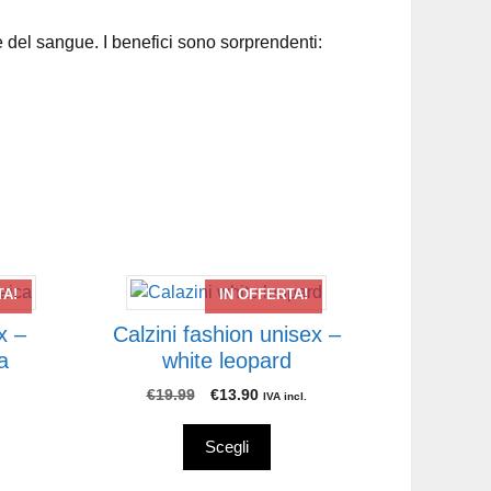
 del sangue. I benefici sono sorprendenti:
Questo
TA!
IN OFFERTA!
prodotto
x –
Calzini fashion unisex –
ha
a
white leopard
più
varianti.
Il
Il
€
19.99
€
13.90
IVA incl.
prezzo
prezzo
Le
originale
attuale
opzioni
Scegli
era:
è:
possono
€19.99.
€13.90.