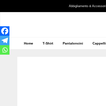
Vai
Abbigliamento & Accessori
al
contenuto
Home
T-Shirt
Pantaloncini
Cappelli