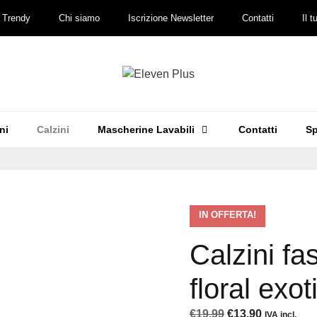
 Trendy
Chi siamo
Iscrizione Newsletter
Contatti
Il 
ni
Calzini
Mascherine Lavabili
Contatti
Sp
IN OFFERTA!
Calzini fa
floral exot
Il
Il
€
19.99
€
13.90
IVA incl.