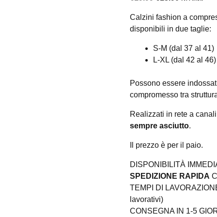
prezzo
prezzo
Calzini fashion a compr
originale
attuale
disponibili in due taglie:
era:
è:
€19.99.
€13.90.
S-M (dal 37 al 41)
L-XL (dal 42 al 46)
Possono essere indossati 
compromesso tra struttura
Realizzati in rete a canali
sempre asciutto
.
Il prezzo è per il paio.
DISPONIBILITÀ IMMEDI
SPEDIZIONE RAPIDA
C
TEMPI DI LAVORAZIONE 
lavorativi)
CONSEGNA IN 1-5 GIORNI