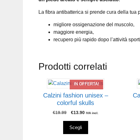
La fibra antibatterica si prende cura della tua 
migliore ossigenazione del muscolo,
maggiore energia,
recupero più rapido dopo l’attività sport
Prodotti correlati
Questo
Ques
IN OFFERTA!
prodotto
prodo
Calzini fashion unisex –
Ca
ha
ha
colorful skulls
più
più
varianti.
varian
Il
Il
€
19.99
€
13.90
IVA incl.
prezzo
prezzo
Le
Le
originale
attuale
opzioni
opzio
Scegli
era:
è:
possono
poss
€19.99.
€13.90.