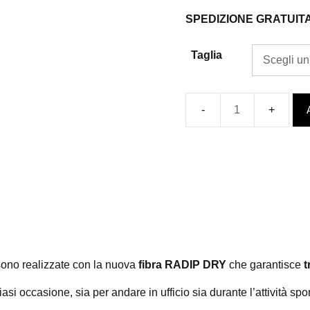
SPEDIZIONE GRATUIT
Taglia
Calzini
fashion
unisex
-
floral
exotic
quantità
ono realizzate con la nuova
fibra RADIP DRY
che garantisce
t
si occasione, sia per andare in ufficio sia durante l’attività sporti