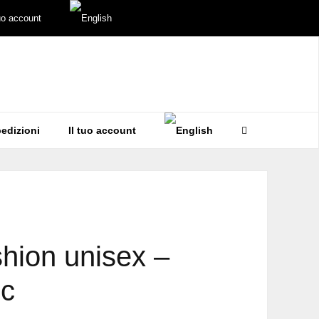
tuo account
edizioni
Il tuo account
shion unisex –
ic