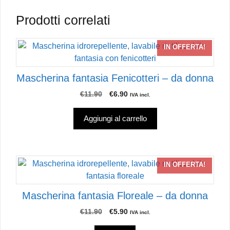
Prodotti correlati
IN OFFERTA!
Mascherina fantasia Fenicotteri – da donna
Il
Il
€
11.90
€
6.90
IVA incl.
prezzo
prezzo
originale
attuale
Aggiungi al carrello
era:
è:
€11.90.
€6.90.
Questo
IN OFFERTA!
prodotto
ha
Mascherina fantasia Floreale – da donna
più
varianti.
Il
Il
€
11.90
€
5.90
IVA incl.
prezzo
prezzo
Le