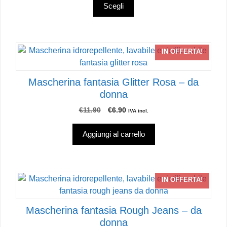
originale
attuale
opzioni
Scegli
era:
è:
possono
€11.90.
€5.90.
essere
scelte
IN OFFERTA!
nella
pagina
del
Mascherina fantasia Glitter Rosa – da
prodotto
donna
Il
Il
€
11.90
€
6.90
IVA incl.
prezzo
prezzo
originale
attuale
Aggiungi al carrello
era:
è:
€11.90.
€6.90.
IN OFFERTA!
Mascherina fantasia Rough Jeans – da
donna