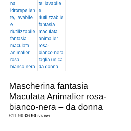
Mascherina fantasia
Maculata Animalier rosa-
bianco-nera – da donna
Il
Il
€
11.90
€
6.90
IVA incl.
prezzo
prezzo
originale
attuale