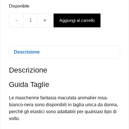
Disponibile
Aggiungi al carrello
Mascherina
fantasia
Maculata
Animalier
rosa-
Descrizione
bianco-
nera
Descrizione
-
da
Guida Taglie
donna
quantità
Le mascherine fantasia maculata animalier rosa-
bianco-nera sono disponibili in taglia unica da donna,
perché gli elastici sono adattabili per qualsiasi tipo di
volto.