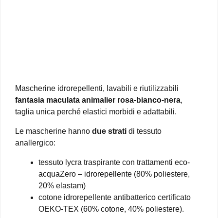
era:
è:
€11.90.
€6.90.
Mascherine idrorepellenti, lavabili e riutilizzabili
fantasia maculata animalier rosa-bianco-nera
,
taglia unica perché elastici morbidi e adattabili.
Le mascherine hanno
due strati
di tessuto
anallergico:
tessuto lycra traspirante con trattamenti eco-
acquaZero – idrorepellente (80% poliestere,
20% elastam)
cotone idrorepellente antibatterico certificato
OEKO-TEX (60% cotone, 40% poliestere).