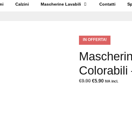
ni
Calzini
Mascherine Lavabili
Contatti
Sp
IN OFFERTA!
Mascherin
Colorabil
Il
Il
€
9.90
€
5.90
IVA incl.
prezzo
prezzo
originale
attuale
era:
è:
€9.90.
€5.90.