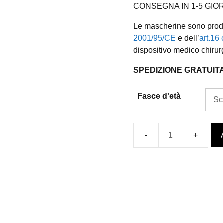
CONSEGNA IN 1-5 GIORNI
Le mascherine sono prodot
2001/95/CE
e dell’
art.16
dispositivo medico chirur
SPEDIZIONE GRATUIT
Fasce d'età
Mascherina
fantasia
Tucani
Colorabili
-
da
bambino