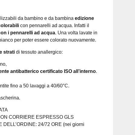
tilizzabili da bambino e da bambina
edizione
colorabili
con pennarelli ad acqua. Infatti il
con i pennarelli ad acqua
. Una volta lavate in
na bianco per poter essere colorato nuovamente.
 strati
di tessuto anallergico:
no,
nte antibatterico certificato ISO all’interno
.
ite fino a 50 lavaggi a 40/60°C.
ascherina.
ATA
ON CORRIERE ESPRESSO GLS
DELL’ORDINE: 24/72 ORE (nei giorni