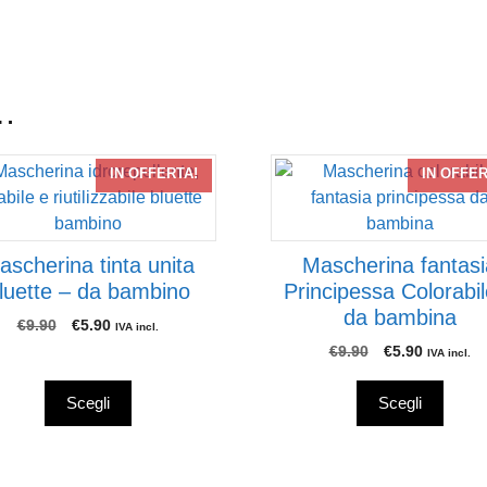
e…
to
Questo
IN OFFERTA!
IN OFFER
tto
prodotto
ha
più
ascherina tinta unita
Mascherina fantasi
ti.
varianti.
luette – da bambino
Principessa Colorabil
Le
da bambina
ni
opzioni
Il
Il
€
9.90
€
5.90
IVA incl.
prezzo
prezzo
ono
possono
Il
Il
€
9.90
€
5.90
IVA incl.
originale
attuale
prezzo
prezzo
re
essere
era:
è:
originale
attuale
e
scelte
Scegli
Scegli
€9.90.
€5.90.
era:
è:
nella
€9.90.
€5.90.
na
pagina
del