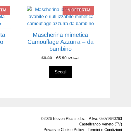
prodotto
Questo
TA!
IN OFFERTA!
prodotto
ha
più
ta
Mascherina mimetica
varianti.
no
Camouflage Azzurra – da
Le
bambino
opzioni
possono
Il
Il
€
9.90
€
5.90
IVA incl.
prezzo
prezzo
essere
originale
attuale
scelte
Scegli
era:
è:
nella
€9.90.
€5.90.
pagina
del
prodotto
©2026 Eleven Plus s.r.l.s. - P.Iva: 05079640263
Castelfranco Veneto (TV)
Privacy e Cookie Policy
-
Termini e Condizioni