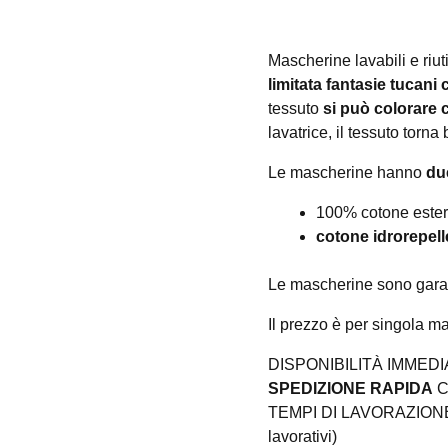
Mascherine lavabili e riu
limitata fantasie tucani 
tessuto
si può colorare 
lavatrice, il tessuto tor
Le mascherine hanno
due
100% cotone ester
cotone idrorepelle
Le mascherine sono garant
Il prezzo è per singola m
DISPONIBILITÀ IMMEDI
SPEDIZIONE RAPIDA
C
TEMPI DI LAVORAZIONE 
lavorativi)