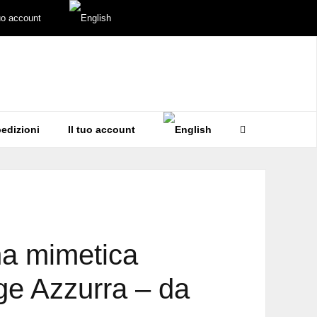
tuo account
edizioni
Il tuo account
a mimetica
e Azzurra – da