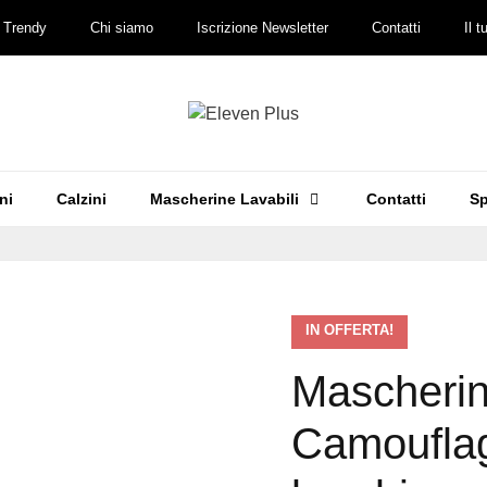
 Trendy
Chi siamo
Iscrizione Newsletter
Contatti
Il 
ni
Calzini
Mascherine Lavabili
Contatti
Sp
IN OFFERTA!
Mascherin
Camouflag