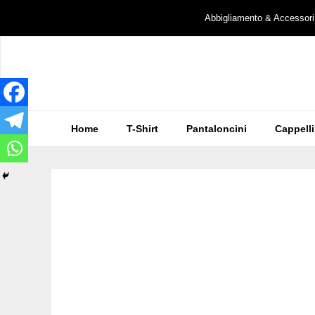
Vai
Abbigliamento & Accessori
al
contenuto
Home
T-Shirt
Pantaloncini
Cappelli