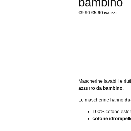
bambino
Il
Il
€
9.90
€
5.90
IVA incl.
prezzo
prezzo
originale
attuale
era:
è:
€9.90.
€5.90.
Mascherine lavabili e riuti
azzurro da bambino
.
Le mascherine hanno
due
100% cotone ester
cotone idrorepelle