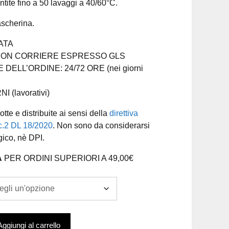
ite fino a 50 lavaggi a 40/60°C.
ascherina.
ATA
ON CORRIERE ESPRESSO GLS
DELL’ORDINE: 24/72 ORE (nei giorni
 (lavorativi)
te e distribuite ai sensi della
direttiva
 c.2 DL 18/2020
. Non sono da considerarsi
gico, nè DPI.
A
PER ORDINI SUPERIORI A 49,00€
Aggiungi al carrello