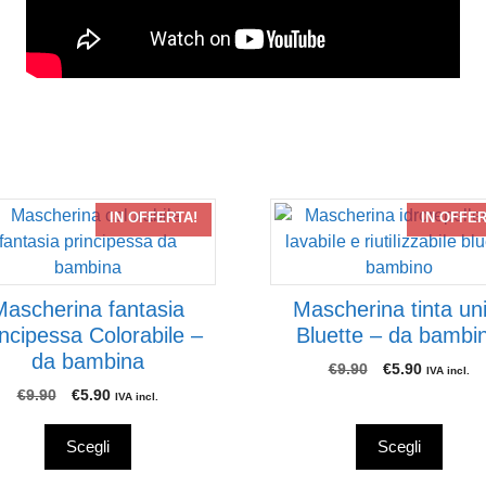
to
Questo
IN OFFERTA!
IN OFFER
tto
prodotto
ha
più
Mascherina fantasia
Mascherina tinta uni
ti.
varianti.
incipessa Colorabile –
Bluette – da bambi
Le
da bambina
ni
opzioni
Il
Il
€
9.90
€
5.90
IVA incl.
prezzo
prezzo
ono
possono
Il
Il
€
9.90
€
5.90
IVA incl.
originale
attuale
prezzo
prezzo
re
essere
era:
è:
originale
attuale
e
scelte
Scegli
Scegli
€9.90.
€5.90.
era:
è:
nella
€9.90.
€5.90.