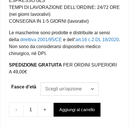
ESPRESSO GLS
TEMPI DI LAVORAZIONE DELL’ORDINE: 24/72 ORE
(nei giorni lavorativi)
CONSEGNA IN 1-5 GIORNI (lavorativi)
Le mascherine sono prodotte e distribuite ai sensi
della
direttiva 2001/95/CE
e dell’
art.16 c.2 DL 18/2020
.
Non sono da considerarsi dispositivo medico
chirurgico, nè DPI.
SPEDIZIONE GRATUITA
PER ORDINI SUPERIORI
A 49,00€
Fasce d'età
-
+
Aggiungi al carrello
Mascherina
tinta
unita