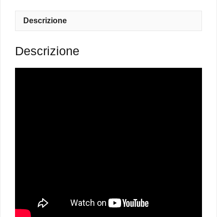
Rosso
-
Descrizione
da
bambino
Descrizione
quantità