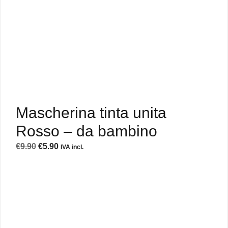
Mascherina tinta unita
Rosso – da bambino
Il
Il
€
9.90
€
5.90
IVA incl.
prezzo
prezzo
originale
attuale
era:
è:
€9.90.
€5.90.